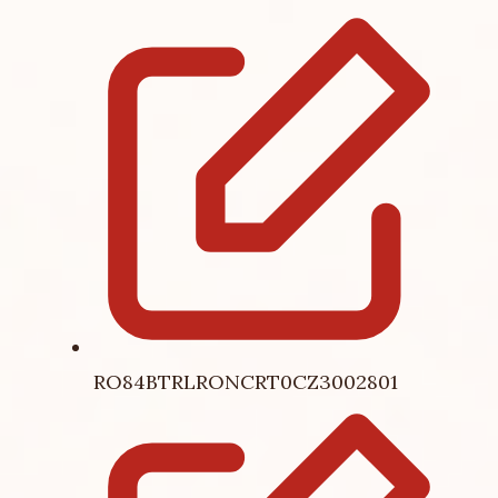
RO84BTRLRONCRT0CZ3002801