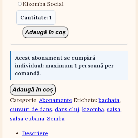
Kizomba Social
Cantitate: 1
Adaugă în coș
Acest abonament se cumpără
individual: maximum 1 persoană per
comandă.
Cantitate
Adaugă în coș
ABONAMENT
Categorie:
Abonamente
Etichete:
bachata
,
CALIENTE
cursuri de dans
,
dans cluj
,
kizomba
,
salsa
,
8H
salsa cubana
,
Semba
-
Descriere
8